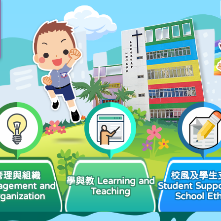
管理與組織
校風及學生
學與教 Learning and
agement and
Student Suppo
Teaching
ganization
School Et