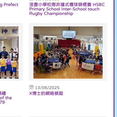
Prefect
滙豐小學校際非撞式欖球錦標賽 HSBC
Primary School Inter-School touch
Rugby Championship
13/06/2025
願禮
X博士的網絡棋蹤
of the
379