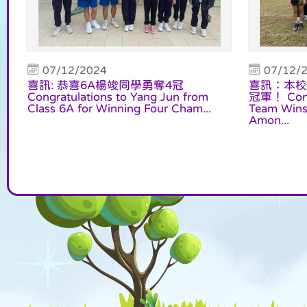
07/12/2024
07/12/
喜訊: 恭喜6A楊竣同學勇奪4冠
喜訊：本校
Congratulations to Yang Jun from
冠軍！ Congr
Class 6A for Winning Four Cham...
Team Wins
Amon...