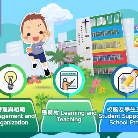
管理與組織
校風及學生
學與教 Learning and
agement and
Student Suppo
Teaching
ganization
School Et