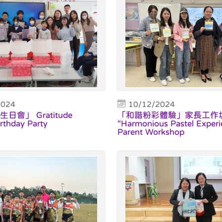
2024
10/12/2024
會」 Gratitude
「和諧粉彩體驗」家長工作
rthday Party
“Harmonious Pastel Experi
Parent Workshop