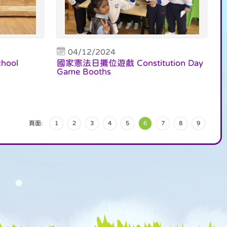
04/12/2024
hool
國家憲法日攤位遊戲 Constitution Day
Game Booths
頁面:
1
2
3
4
5
6
7
8
9