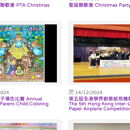
會 PTA Christmas
聖誕聯歡會 Christmas Part
2024
14/12/2024
填色比賽 Annual
第五屆全港學界創意紙飛機
Parent-Child Coloring
The 5th Hong Kong Inter-s
Paper Airplane Competitio