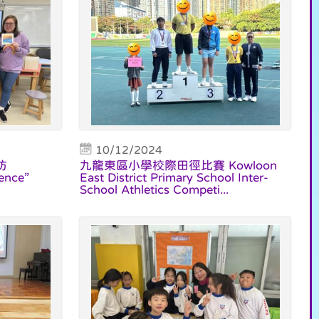
10/12/2024
坊
九龍東區小學校際田徑比賽 Kowloon
ence”
East District Primary School Inter-
School Athletics Competi...