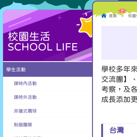
首頁
>
校園生
校園生活
SCHOOL LIFE
學校多年來
學生活動
交流團】
課時內活動
考察，及
課時外活動
成長添加
非撞式欖球
制服團隊
台灣