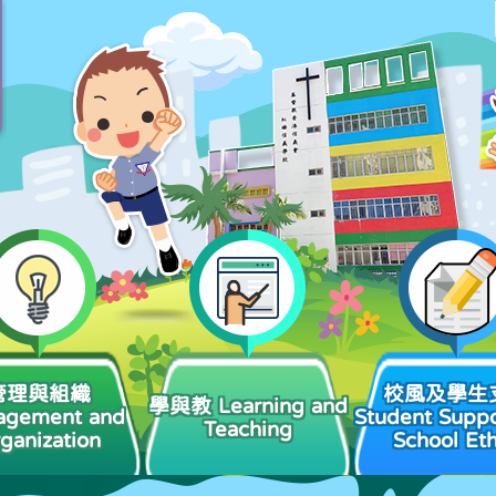
管理與組織
校風及學生
學與教 Learning and
agement and
Student Suppo
Teaching
ganization
School Et