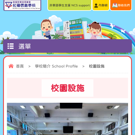
非華語學生支援 NCS support
內聯網
聯絡我們
選單
首頁
>
學校簡介 School Profile
>
校園設施
校園設施