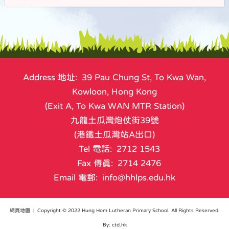
Address 地址: 39 Pau Chung St, To Kwa Wan,
Kowloon, Hong Kong
(Exit A, To Kwa WAN MTR Station)
九龍土瓜灣炮仗街39號
(港鐵土瓜灣站A出口)
Tel 電話: 2712 1543
Fax 傳真: 2714 2476
Email 電郵: info@hhlps.edu.hk
網頁地圖
| Copyright © 2022 Hung Hom Lutheran Primary School. All Rights Reserved.
By: ctd.hk