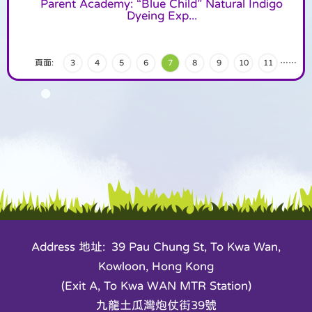
Parent Academy: “Blue Child” Natural Indigo
Dyeing Exp...
頁面:
3
4
5
6
7
8
9
10
11
…
…
Address 地址: 39 Pau Chung St, To Kwa Wan,
Kowloon, Hong Kong
(Exit A, To Kwa WAN MTR Station)
九龍土瓜灣炮仗街39號