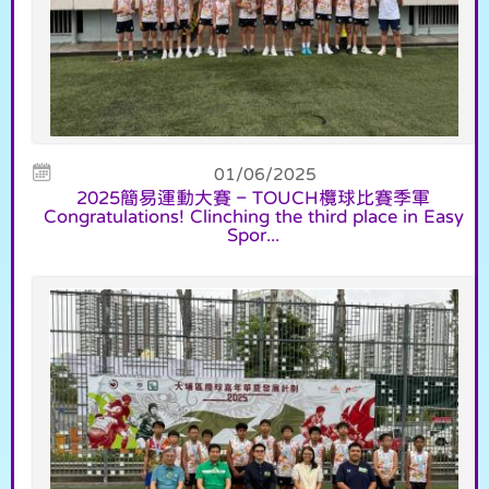
01/06/2025
2025簡易運動大賽 – TOUCH欖球比賽季軍
Congratulations! Clinching the third place in Easy
Spor...