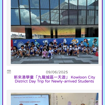
09/06/2025
新來港學童「九龍城區一天遊」 Kowloon City
District Day Trip for Newly-arrived Students