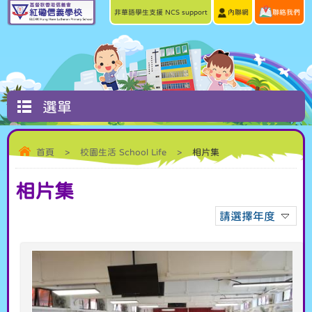
非華語學生支援 NCS support
內聯網
聯絡我們
選單
首頁
>
校園生活 School Life
>
相片集
相片集
請選擇年度