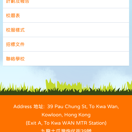
計劃及報告
校曆表
校服樣式
招標文件
聯絡學校
Address 地址: 39 Pau Chung St, To Kwa Wan,
Kowloon, Hong Kong
(Exit A, To Kwa WAN MTR Station)
九龍土瓜灣炮仗街39號