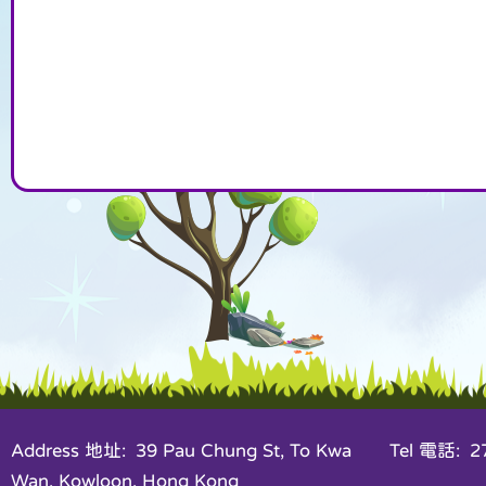
Address 地址: 39 Pau Chung St, To Kwa
Tel 電話: 27
Wan, Kowloon, Hong Kong