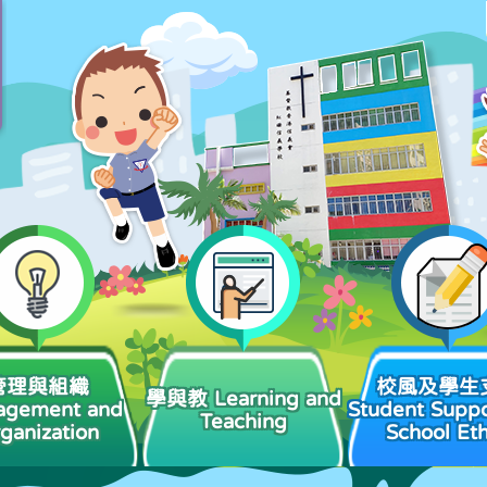
管理與組織
校風及學生
學與教 Learning and
agement and
Student Suppo
Teaching
ganization
School Et