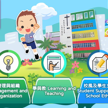
管理與組織
校風及學生
學與教 Learning and
agement and
Student Suppo
Teaching
ganization
School Et