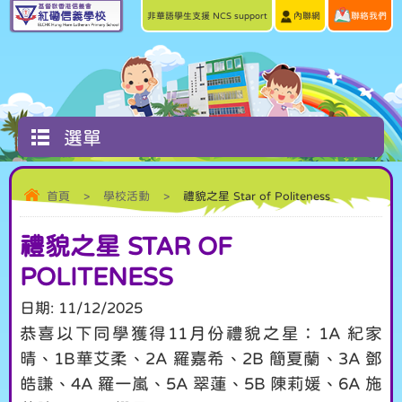
非華語學生支援 NCS support
內聯網
聯絡我們
選單
首頁
>
學校活動
>
禮貌之星 Star of Politeness
禮貌之星 STAR OF
POLITENESS
日期:
11/12/2025
恭喜以下同學獲得11月份禮貌之星：1A 紀家
晴、1B華艾柔、2A 羅嘉希、2B 簡夏蘭、3A 鄧
皓謙、4A 羅一嵐、5A 翠蓮、5B 陳莉媛、6A 施