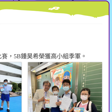
比賽
，
5B
鍾昊希榮獲高小組季軍。