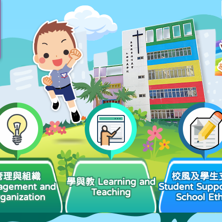
管理與組織
校風及學生
學與教 Learning and
agement and
Student Suppo
Teaching
ganization
School Et