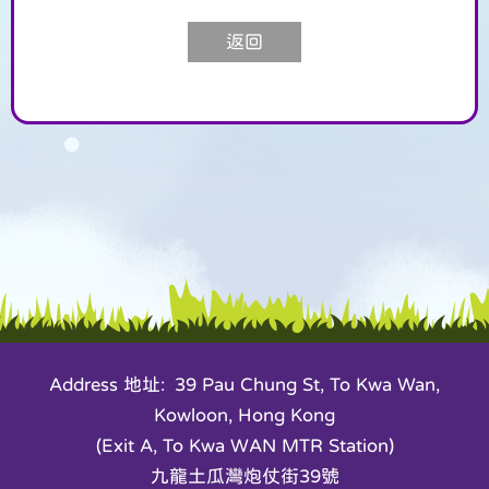
返回
Address 地址: 39 Pau Chung St, To Kwa Wan,
Kowloon, Hong Kong
(Exit A, To Kwa WAN MTR Station)
九龍土瓜灣炮仗街39號