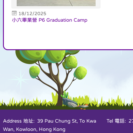
18/12/2025
小六畢業營 P6 Graduation Camp
Address 地址: 39 Pau Chung St, To Kwa
Tel 電話: 27
Wan, Kowloon, Hong Kong