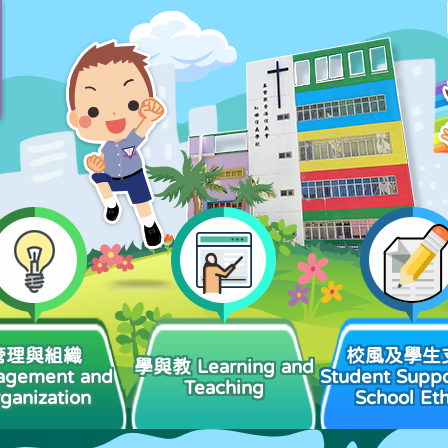
管理與組織
校風及學生
學與教 Learning and
agement and
Student Suppo
Teaching
ganization
School Et