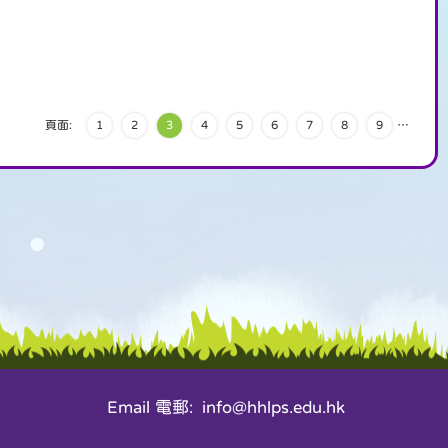
頁面:
1
2
3
4
5
6
7
8
9
…
Email 電郵: info@hhlps.edu.hk